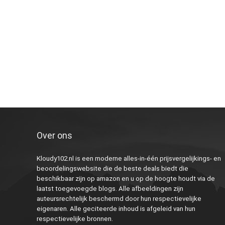
Over ons
Kloudy102.nl is een moderne alles-in-één prijsvergelijkings- en
beoordelingswebsite die de beste deals biedt die
beschikbaar zijn op amazon en u op de hoogte houdt via de
laatst toegevoegde blogs. Alle afbeeldingen zijn
auteursrechtelijk beschermd door hun respectievelijke
eigenaren. Alle geciteerde inhoud is afgeleid van hun
respectievelijke bronnen.