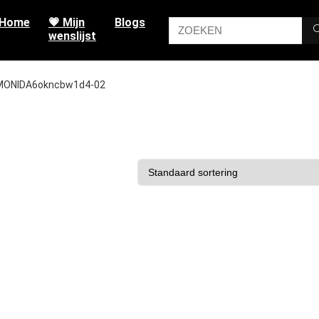
Home
💗 Mijn
Blogs
wenslijst
MONIDA6okncbw1d4-02