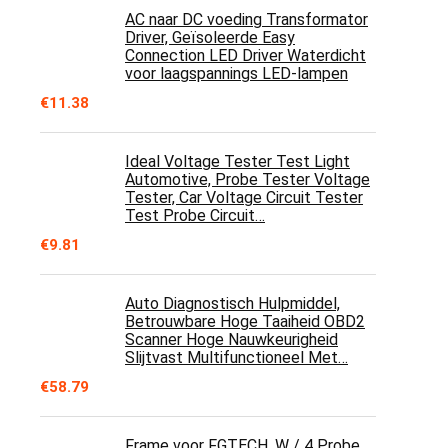
AC naar DC voeding Transformator
Driver, Geïsoleerde Easy
Connection LED Driver Waterdicht
voor laagspannings LED-lampen
€
11.38
Ideal Voltage Tester Test Light
Automotive, Probe Tester Voltage
Tester, Car Voltage Circuit Tester
Test Probe Circuit…
€
9.81
Auto Diagnostisch Hulpmiddel,
Betrouwbare Hoge Taaiheid OBD2
Scanner Hoge Nauwkeurigheid
Slijtvast Multifunctioneel Met…
€
58.79
Frame voor FGTECH, W / 4 Probe