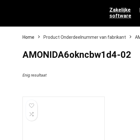
Zakelijke
software
Home
Product Onderdeelnummer van fabrikant
‎A
‎AMONIDA6okncbw1d4-02
Enig resultaat