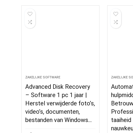
ZAKELIJKE SOFTWARE
ZAKELIJKE S
Advanced Disk Recovery
Automat
– Software 1 pc 1 jaar |
hulpmid
Herstel verwijderde foto’s,
Betrouwb
video’s, documenten,
Profess
bestanden van Windows…
taaihei
nauwkeu