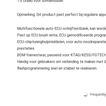
1 x Draad voor sondehouder
Opmerking: Dit product past perfect bij reguliere appa
Multifunctionele auto-ECU-schrijftestbank, kan wor
Past op ECU brush write, ECU gemodificeerde program
ECU-chiptuninghulpmiddelen, voor auto-noodreparatie
prestaties.
BDM framesteun, passend voor KTAG/KESS/FGTE
Handig voor gebruikers om verbinding te maken met 
flashprogrammering snel en stabiel te realiseren.
Frequently