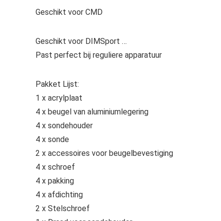
Geschikt voor CMD
Geschikt voor DIMSport …
Past perfect bij reguliere apparatuur
Pakket Lijst:
1 x acrylplaat
4 x beugel van aluminiumlegering
4 x sondehouder
4 x sonde
2 x accessoires voor beugelbevestiging
4 x schroef
4 x pakking
4 x afdichting
2 x Stelschroef