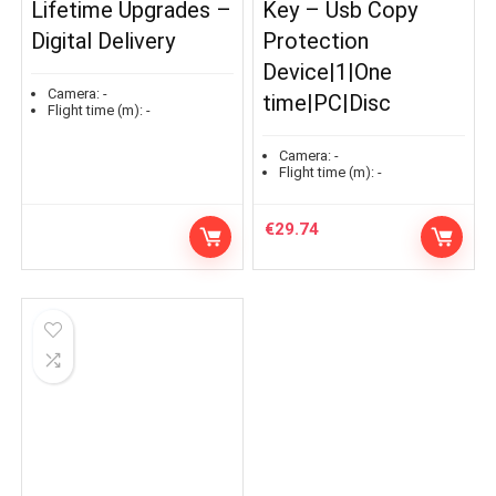
Lifetime Upgrades –
Key – Usb Copy
Digital Delivery
Protection
Device|1|One
Camera:
-
time|PC|Disc
Flight time (m):
-
Camera:
-
Flight time (m):
-
€
29.74