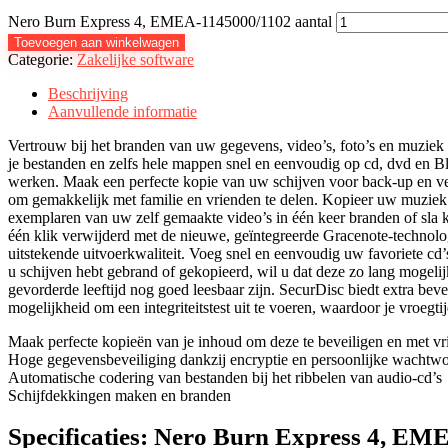
Nero Burn Express 4, EMEA-1145000/1102 aantal
Toevoegen aan winkelwagen
Categorie:
Zakelijke software
Beschrijving
Aanvullende informatie
Vertrouw bij het branden van uw gegevens, video’s, foto’s en muziek 
je bestanden en zelfs hele mappen snel en eenvoudig op cd, dvd en B
werken. Maak een perfecte kopie van uw schijven voor back-up en ve
om gemakkelijk met familie en vrienden te delen. Kopieer uw muziek 
exemplaren van uw zelf gemaakte video’s in één keer branden of sla k
één klik verwijderd met de nieuwe, geïntegreerde Gracenote-technolo
uitstekende uitvoerkwaliteit. Voeg snel en eenvoudig uw favoriete c
u schijven hebt gebrand of gekopieerd, wil u dat deze zo lang mogel
gevorderde leeftijd nog goed leesbaar zijn. SecurDisc biedt extra be
mogelijkheid om een integriteitstest uit te voeren, waardoor je vroeg
Maak perfecte kopieën van je inhoud om deze te beveiligen en met vr
Hoge gegevensbeveiliging dankzij encryptie en persoonlijke wachtw
Automatische codering van bestanden bij het ribbelen van audio-cd’s
Schijfdekkingen maken en branden
Specificaties:
Nero Burn Express 4, EM