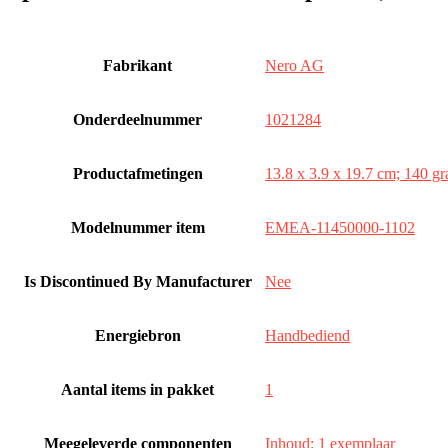
Fabrikant
‎Nero AG
Onderdeelnummer
‎1021284
Productafmetingen
‎13.8 x 3.9 x 19.7 cm; 140 g
Modelnummer item
‎EMEA-11450000-1102
Is Discontinued By Manufacturer
‎Nee
Energiebron
‎Handbediend
Aantal items in pakket
‎1
Meegeleverde componenten
‎Inhoud: 1 exemplaar