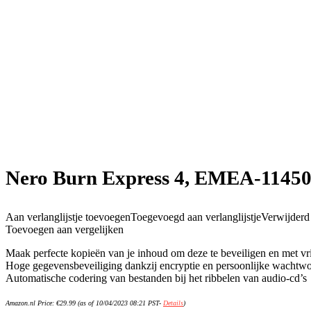
Nero Burn Express 4, EMEA-11450
Aan verlanglijstje toevoegen
Toegevoegd aan verlanglijstje
Verwijderd u
Toevoegen aan vergelijken
Maak perfecte kopieën van je inhoud om deze te beveiligen en met vr
Hoge gegevensbeveiliging dankzij encryptie en persoonlijke wachtw
Automatische codering van bestanden bij het ribbelen van audio-cd’s
Amazon.nl Price:
€
29.99
(as of 10/04/2023 08:21 PST-
Details
)