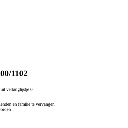
00/1102
it verlanglijstje
0
ienden en familie te vervangen
oorden