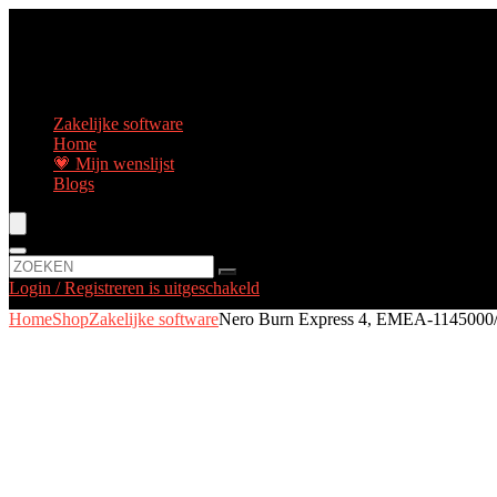
Zakelijke software
Home
💗 Mijn wenslijst
Blogs
Login / Registreren is uitgeschakeld
Home
Shop
Zakelijke software
Nero Burn Express 4, EMEA-1145000