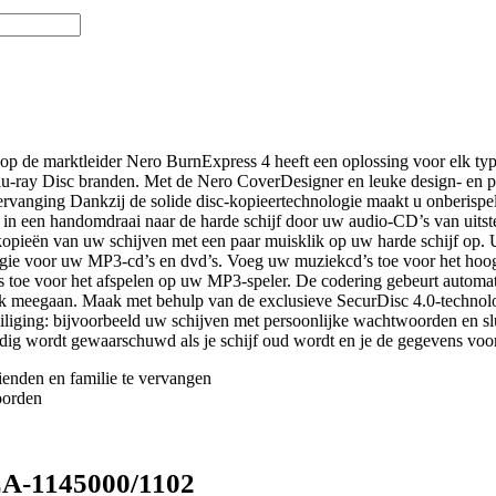
op de marktleider Nero BurnExpress 4 heeft een oplossing voor elk typ
lu-ray Disc branden. Met de Nero CoverDesigner en leuke design- en p
rvanging Dankzij de solide disc-kopieertechnologie maakt u onberisp
in een handomdraai naar de harde schijf door uw audio-CD’s van uitst
opieën van uw schijven met een paar muisklik op uw harde schijf op. U 
gie voor uw MP3-cd’s en dvd’s. Voeg uw muziekcd’s toe voor het hoogste
d’s toe voor het afspelen op uw MP3-speler. De codering gebeurt auto
ijk meegaan. Maak met behulp van de exclusieve SecurDisc 4.0-technol
veiliging: bijvoorbeeld uw schijven met persoonlijke wachtwoorden en s
tijdig wordt gewaarschuwd als je schijf oud wordt en je de gegevens voo
ienden en familie te vervangen
oorden
EA-1145000/1102