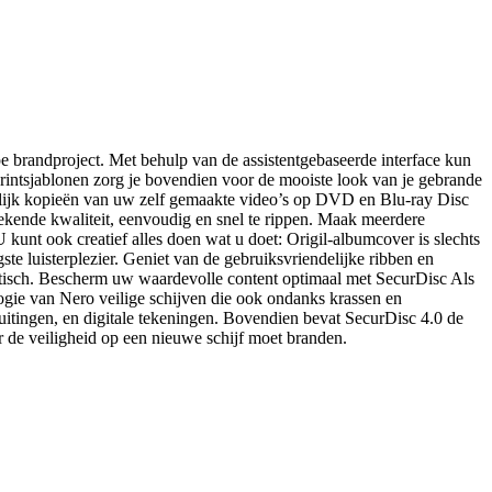
e brandproject. Met behulp van de assistentgebaseerde interface kun
rintsjablonen zorg je bovendien voor de mooiste look van je gebrande
elijk kopieën van uw zelf gemaakte video’s op DVD en Blu-ray Disc
ekende kwaliteit, eenvoudig en snel te rippen. Maak meerdere
kunt ook creatief alles doen wat u doet: Origil-albumcover is slechts
 luisterplezier. Geniet van de gebruiksvriendelijke ribben en
matisch. Bescherm uw waardevolle content optimaal met SecurDisc Als
ogie van Nero veilige schijven die ook ondanks krassen en
luitingen, en digitale tekeningen. Bovendien bevat SecurDisc 4.0 de
r de veiligheid op een nieuwe schijf moet branden.