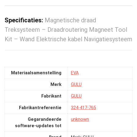
Specificaties:
Magnetische draad
Treksysteem – Draadroutering Magneet Tool
Kit – Wand Elektrische kabel Navigatiesysteem
Materiaalsamenstelling
‎EVA
Merk
‎GULU
Fabrikant
‎GULU
Fabrikantreferentie
‎324-417-765
Gegarandeerde
‎unknown
software-updates tot