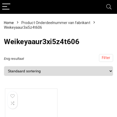
Home
Product Onderdeelnummer van fabrikant
Weikeyaaur3xi5z4t606
‎Weikeyaaur3xi5z4t606
Filter
Enig resultaat