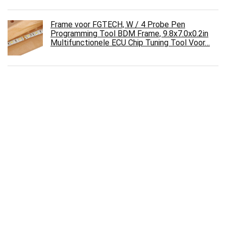
Frame voor FGTECH, W / 4 Probe Pen
Programming Tool BDM Frame, 9.8x7.0x0.2in
Multifunctionele ECU Chip Tuning Tool Voor…
FUJITSU E ServicePack 3 jaar ter plaatse
service 24 uur aantreetijd 5x9 service in het
land van verwerving
€
7,490.71
Frame voor FGTECH, W / 4 Probe Pen
Programming Tool BDM Frame, 9.8x7.0x0.2in
Multifunctionele ECU Chip Tuning Tool Voor…
LED-stuurprogramma, kleine AC-naar-DC-
voeding Transformatorstuurprogramma
Eenvoudige aansluiting voor laagspannings-