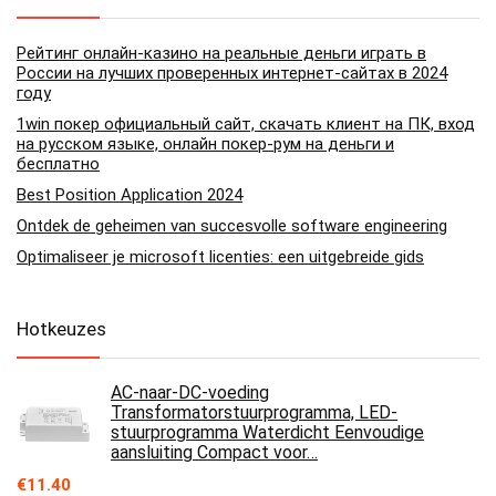
Рейтинг онлайн-казино на реальные деньги играть в
России на лучших проверенных интернет-сайтах в 2024
году
1win покер официальный сайт, скачать клиент на ПК, вход
на русском языке, онлайн покер-рум на деньги и
бесплатно
Best Position Application 2024
Ontdek de geheimen van succesvolle software engineering
Optimaliseer je microsoft licenties: een uitgebreide gids
Hotkeuzes
AC-naar-DC-voeding
Transformatorstuurprogramma, LED-
stuurprogramma Waterdicht Eenvoudige
aansluiting Compact voor…
€
11.40